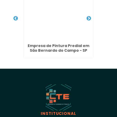
 de ACM
Empresa de Pintura Predial em
Polime
 - SP
São Bernardo do Campo - SP
em Al
INSTITUCIONAL