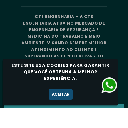
CTE ENGENHARIA – A CTE
ENGENHARIA ATUA NO MERCADO DE
ENGENHARIA DE SEGURANÇA E
MEDICINA DO TRABALHO E MEIO
AMBIENTE. VISANDO SEMPRE MELHOR
ATENDIMENTO AO CLIENTE E
SUPERANDO AS EXPECTATIVAS DO
MERCADO, A CTE ENGENHARIA
ESTE SITE USA COOKIES PARA GARANTIR
CONTA COM UMA EQUIPE DE
QUE VOCÊ OBTENHA A MELHOR
PROFISSIONAIS ALTAMENTE
EXPERIÊNCIA.
CAPACITADOS E ESPECIALIZADOS.
Política de Privacidade
ACEITAR
CTE ENGENHARIA - TODOS OS DIREITOS
RESERVADOS 2026.