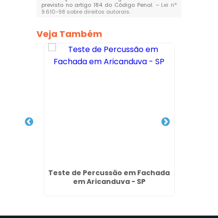
previsto no artigo 184 do Código Penal. –
Lei n°
9.610-98 sobre direitos autorais
.
Veja Também
dros e
Teste de Percussão em Fachada
Poli
iporã -
em Aricanduva - SP
Vidros 