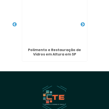
édio em
Polimento e Restauração de
Servi
Vidros em Altura em SP
com Hi