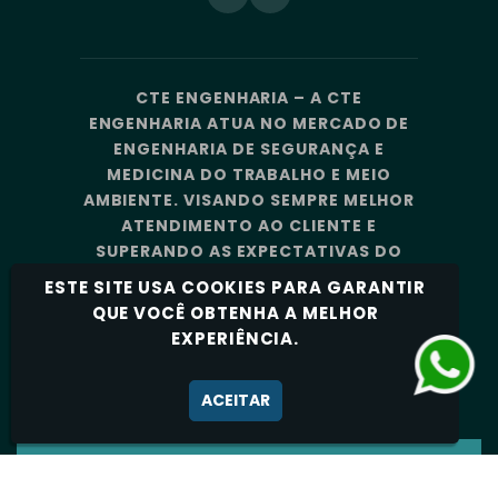
CTE ENGENHARIA – A CTE
ENGENHARIA ATUA NO MERCADO DE
ENGENHARIA DE SEGURANÇA E
MEDICINA DO TRABALHO E MEIO
AMBIENTE. VISANDO SEMPRE MELHOR
ATENDIMENTO AO CLIENTE E
SUPERANDO AS EXPECTATIVAS DO
MERCADO, A CTE ENGENHARIA
ESTE SITE USA COOKIES PARA GARANTIR
CONTA COM UMA EQUIPE DE
QUE VOCÊ OBTENHA A MELHOR
PROFISSIONAIS ALTAMENTE
EXPERIÊNCIA.
CAPACITADOS E ESPECIALIZADOS.
Política de Privacidade
ACEITAR
CTE ENGENHARIA - TODOS OS DIREITOS
RESERVADOS 2026.