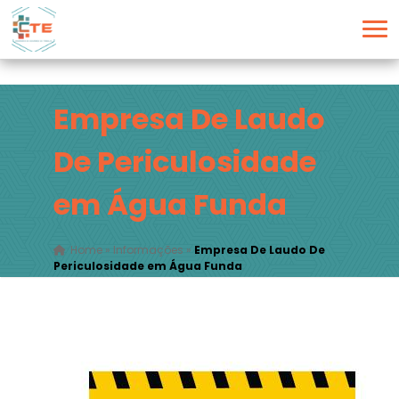
Empresa De Laudo
De Periculosidade
em Água Funda
Home
»
Informações
»
Empresa De Laudo De
Periculosidade em Água Funda