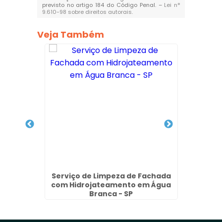
previsto no artigo 184 do Código Penal. –
Lei n°
9.610-98 sobre direitos autorais
.
Veja Também
achada
Serviço de Limpeza de Fachada
Empre
lo - SP
com Hidrojateamento em Água
En
Branca - SP