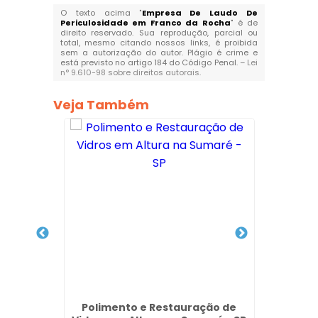
O texto acima "
Empresa De Laudo De
Periculosidade em Franco da Rocha
" é de
direito reservado. Sua reprodução, parcial ou
total, mesmo citando nossos links, é proibida
sem a autorização do autor. Plágio é crime e
está previsto no artigo 184 do Código Penal. –
Lei
n° 9.610-98 sobre direitos autorais
.
Veja Também
dros e
Polimento e Restauração de
Empre