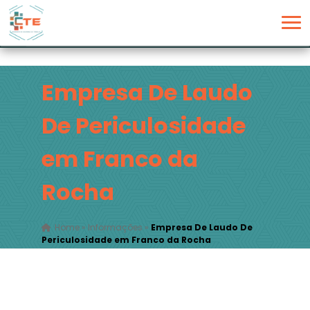
Empresa De Laudo
De Periculosidade
em Franco da
Rocha
Home
»
Informações
»
Empresa De Laudo De
Periculosidade em Franco da Rocha