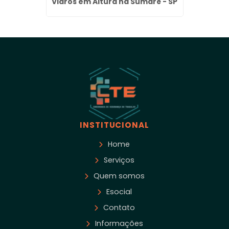
que do
Vidros em Altura na Sumaré - SP
Fach
INSTITUCIONAL
Home
Serviços
Quem somos
Esocial
Contato
Informações