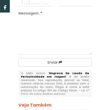
Mensagem:
*
Enviar
O texto acima "
Empresa De Laudo De
Periculosidade em Itapevi
" é de direito
reservado. Sua reprodução, parcial ou total,
mesmo citando nossos links, é proibida sem a
autorização do autor. Plágio é crime e está
previsto no artigo 184 do Código Penal. –
Lei n°
9.610-98 sobre direitos autorais
.
Veja Também