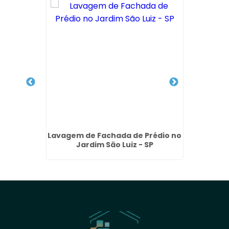
achada
Lavagem de Fachada de Prédio no
Servi
Jardim
Jardim São Luiz - SP
com H