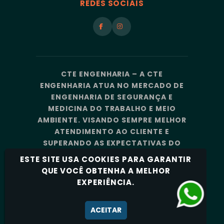
REDES SOCIAIS
CTE ENGENHARIA – A CTE
ENGENHARIA ATUA NO MERCADO DE
ENGENHARIA DE SEGURANÇA E
MEDICINA DO TRABALHO E MEIO
AMBIENTE. VISANDO SEMPRE MELHOR
ATENDIMENTO AO CLIENTE E
SUPERANDO AS EXPECTATIVAS DO
MERCADO, A CTE ENGENHARIA
ESTE SITE USA COOKIES PARA GARANTIR
CONTA COM UMA EQUIPE DE
QUE VOCÊ OBTENHA A MELHOR
PROFISSIONAIS ALTAMENTE
EXPERIÊNCIA.
CAPACITADOS E ESPECIALIZADOS.
Política de Privacidade
ACEITAR