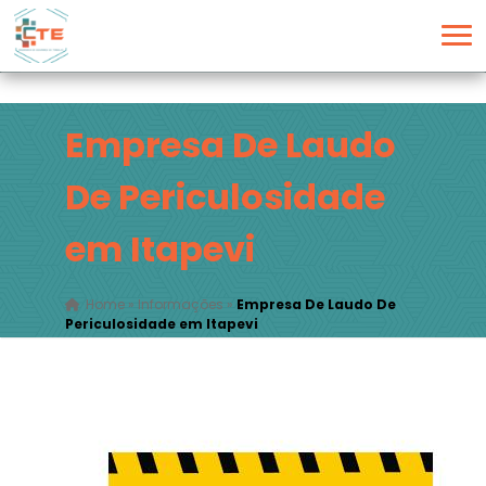
Empresa De Laudo
De Periculosidade
em Itapevi
Home
»
Informações
»
Empresa De Laudo De
Periculosidade em Itapevi