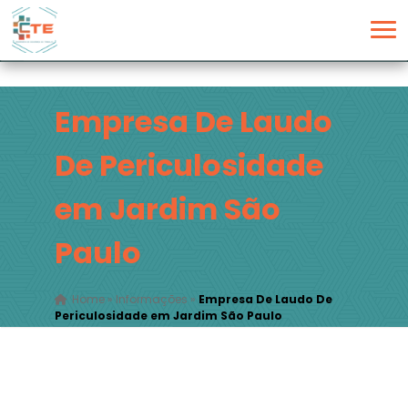
Empresa De Laudo
De Periculosidade
em Jardim São
Paulo
Home
»
Informações
»
Empresa De Laudo De
Periculosidade em Jardim São Paulo