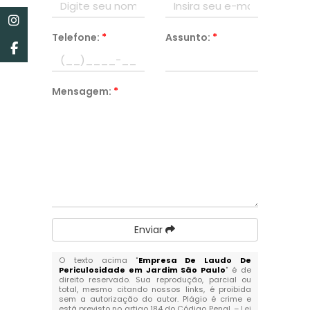
Telefone:
*
Assunto:
*
Mensagem:
*
Enviar
O texto acima "
Empresa De Laudo De
Periculosidade em Jardim São Paulo
" é de
direito reservado. Sua reprodução, parcial ou
total, mesmo citando nossos links, é proibida
sem a autorização do autor. Plágio é crime e
está previsto no artigo 184 do Código Penal. –
Lei