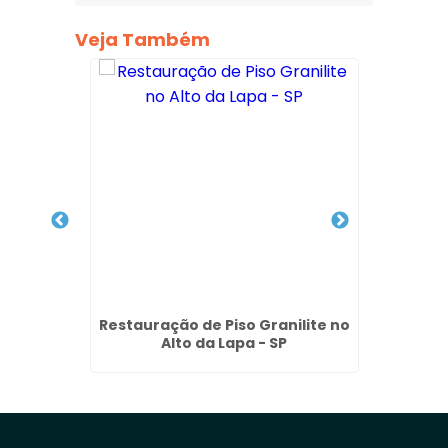
Veja Também
ão de
Restauração de Piso Granilite no
Restau
lagos -
Alto da Lapa - SP
São 