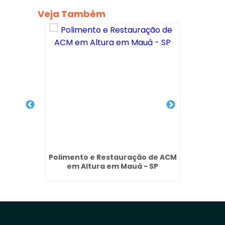
Veja Também
a em
Polimento e Restauração de ACM
Teste
ardim
em Altura em Mauá - SP