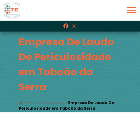
Empresa De Laudo
De Periculosidade
em Taboão da
Serra
Home
»
Informações
»
Empresa De Laudo De
Periculosidade em Taboão da Serra