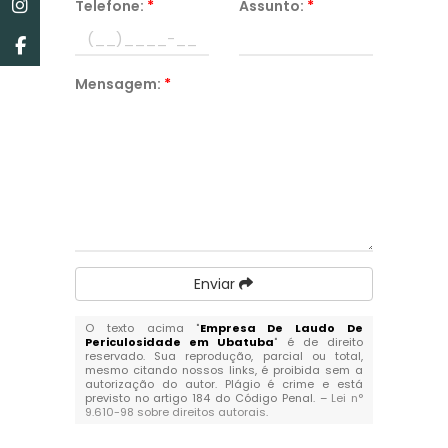
Telefone:
*
Assunto:
*
Mensagem:
*
Enviar
O texto acima "
Empresa De Laudo De
Periculosidade em Ubatuba
" é de direito
reservado. Sua reprodução, parcial ou total,
mesmo citando nossos links, é proibida sem a
autorização do autor. Plágio é crime e está
previsto no artigo 184 do Código Penal. –
Lei n°
9.610-98 sobre direitos autorais
.