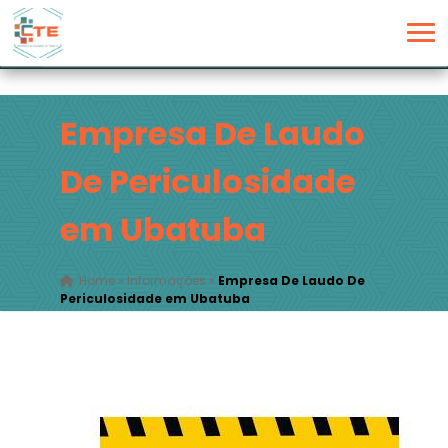
Empresa De Laudo
De Periculosidade
em Ubatuba
Home
»
Informações
»
Empresa De Laudo De
Periculosidade em Ubatuba