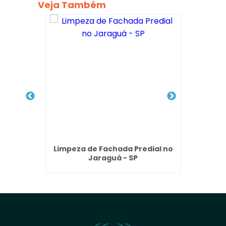
Veja Também
édio na
Limpeza de Fachada Predial no
Polime
Jaraguá - SP
e