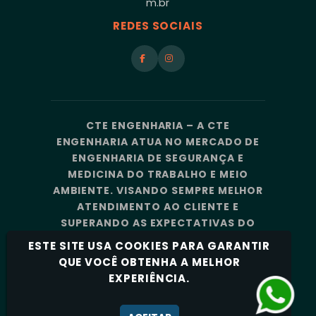
m.br
REDES SOCIAIS
CTE ENGENHARIA – A CTE
ENGENHARIA ATUA NO MERCADO DE
ENGENHARIA DE SEGURANÇA E
MEDICINA DO TRABALHO E MEIO
AMBIENTE. VISANDO SEMPRE MELHOR
ATENDIMENTO AO CLIENTE E
SUPERANDO AS EXPECTATIVAS DO
MERCADO, A CTE ENGENHARIA
ESTE SITE USA COOKIES PARA GARANTIR
CONTA COM UMA EQUIPE DE
QUE VOCÊ OBTENHA A MELHOR
PROFISSIONAIS ALTAMENTE
EXPERIÊNCIA.
CAPACITADOS E ESPECIALIZADOS.
Política de Privacidade