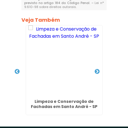
previsto no artigo 184 do Código Penal. –
Lei n°
9.610-98 sobre direitos autorais
.
Veja Também
nto de
Limpeza e Conservação de
Remoçã
a - SP
Fachadas em Santo André - SP