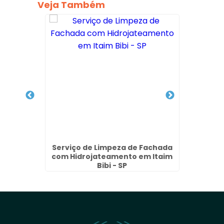
Veja Também
lite na
Serviço de Limpeza de Fachada
Lim
com Hidrojateamento em Itaim
Fach
Bibi - SP