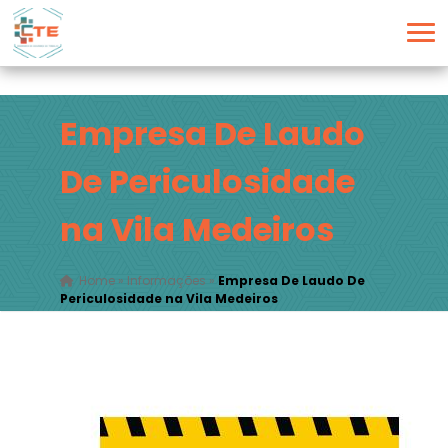
Empresa De Laudo
De Periculosidade
na Vila Medeiros
Home
»
Informações
»
Empresa De Laudo De
Periculosidade na Vila Medeiros