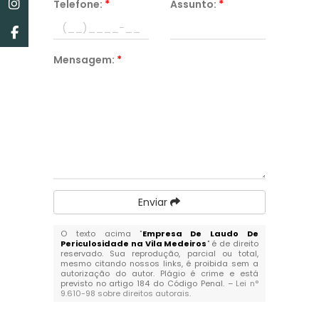
Telefone:
*
Assunto:
*
Mensagem:
*
Enviar
O texto acima "
Empresa De Laudo De
Periculosidade na Vila Medeiros
" é de direito
reservado. Sua reprodução, parcial ou total,
mesmo citando nossos links, é proibida sem a
autorização do autor. Plágio é crime e está
previsto no artigo 184 do Código Penal. –
Lei n°
9.610-98 sobre direitos autorais
.