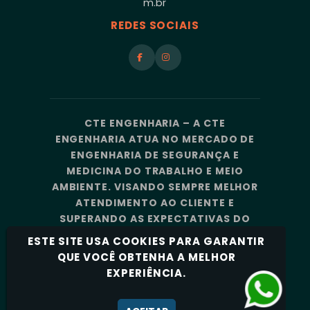
m.br
REDES SOCIAIS
CTE ENGENHARIA – A CTE
ENGENHARIA ATUA NO MERCADO DE
ENGENHARIA DE SEGURANÇA E
MEDICINA DO TRABALHO E MEIO
AMBIENTE. VISANDO SEMPRE MELHOR
ATENDIMENTO AO CLIENTE E
SUPERANDO AS EXPECTATIVAS DO
MERCADO, A CTE ENGENHARIA
ESTE SITE USA COOKIES PARA GARANTIR
CONTA COM UMA EQUIPE DE
QUE VOCÊ OBTENHA A MELHOR
PROFISSIONAIS ALTAMENTE
EXPERIÊNCIA.
CAPACITADOS E ESPECIALIZADOS.
Política de Privacidade