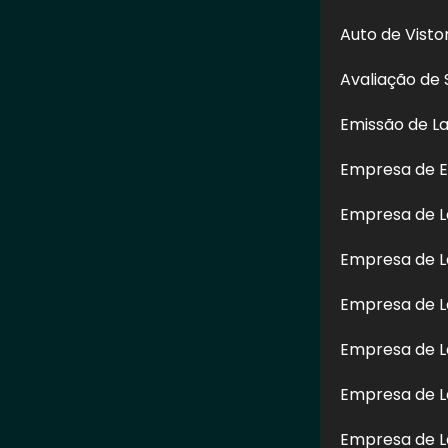
Auto de Vist
Avaliação de 
Emissão de L
Empresa de E
Empresa de 
Enviar
Empresa de L
 Tucuruvi
" é de direito reservado. Sua reprodução, parcial ou total, mesmo c
Empresa de L
. –
Lei n° 9.610-98 sobre direitos autorais
.
Empresa de L
Empresa de L
Empresa de L