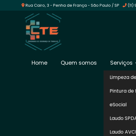
Rua Cairo, 3 - Penha de França - São Paulo / SP
(11)
Empresa De Laudo De
Home
Quem somos
Serviços
Periculosidade no Tuc
Limpeza d
Pintura de
Home
»
Informações
»
Empresa De Laudo De Periculo
eSocial
Garanta a segurança necessária para os
Laudo SPD
Trabalho como sua Empresa De Laudo D
documento como esse, a sua empresa cons
Laudo AVC