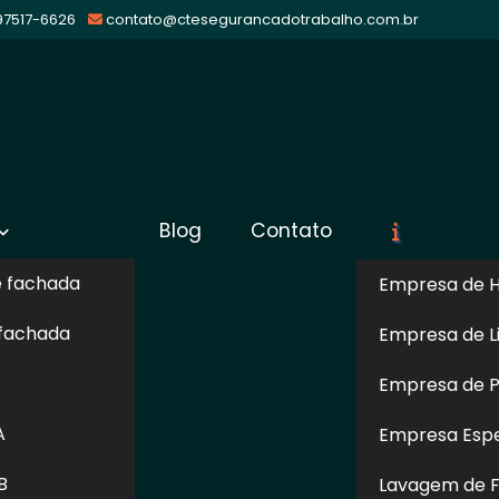
 97517-6626
contato@ctesegurancadotrabalho.com.br
Blog
Contato
uruvi
Sol
e fachada
Empresa de H
 fachada
Empresa de L
sidade no Tucuruvi
Empresa de Pi
 seus funcionários, escolhendo a CTE Segurança do
A
Empresa Espe
e Periculosidade no Tucuruvi. Ao se elaborar um
egue avaliar os riscos reais das atividades, sendo
B
Lavagem de F