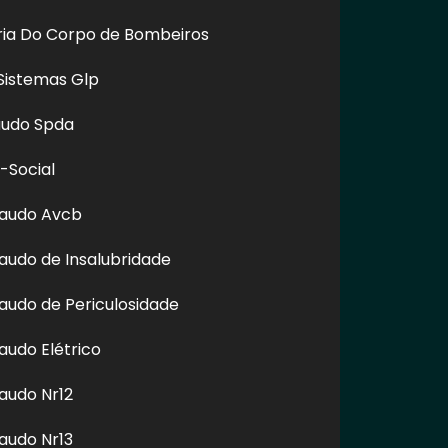
oria Do Corpo de Bombeiros
Sistemas Glp
audo Spda
-Social
Laudo Avcb
audo de Insalubridade
itando nossos links, é proibida sem a autorização do autor.
audo de Periculosidade
audo Elétrico
audo Nr12
audo Nr13