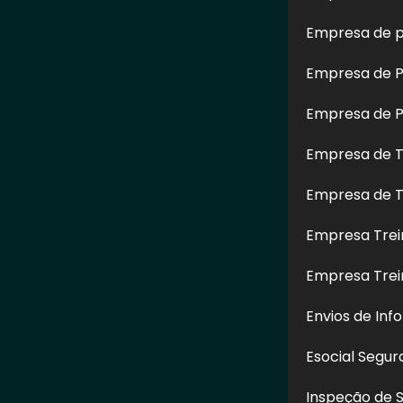
Empresa de p
Empresa de Pe
Empresa de Pe
Empresa de T
Empresa de T
Fachadas de
Empresa de
Lavagem d
irão Pires -
Hidrojateamento de
Prédio em
P
Fachadas em Diadema -
Empresa Trei
SP
Empresa Tre
Envios de Inf
CONTATO
Esocial Segu
(11) 97517-6626
Inspeção de 
(11) 97517-6626