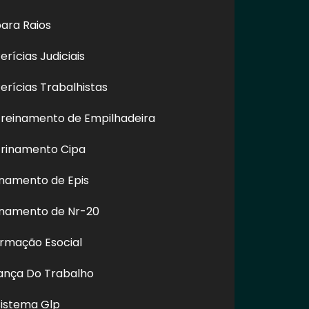
ara Raios
rícias Judiciais
rícias Trabalhistas
reinamento de Empilhadeira
rinamento Cipa
e Fachada de
Limpeza e Conservação
Lavagem 
 Grajaú - SP
de Fachadas na Ponte
Prédi
Rasa - SP
Igua
namento de Epis
inamento de Nr-20
ormação Esocial
REDES SOCIAIS
rança Do Trabalho
Sistema Glp