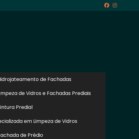
icite um Orçamento
Chame no WhatsApp
idrojateamento de Fachadas
impeza de Vidros e Fachadas Prediais
ntura Predial
Informações
cializada em Limpeza de Vidros
achada de Prédio