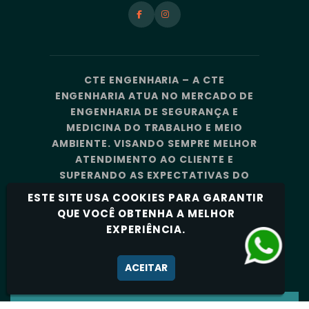
CTE ENGENHARIA – A CTE
ENGENHARIA ATUA NO MERCADO DE
ENGENHARIA DE SEGURANÇA E
MEDICINA DO TRABALHO E MEIO
AMBIENTE. VISANDO SEMPRE MELHOR
ATENDIMENTO AO CLIENTE E
SUPERANDO AS EXPECTATIVAS DO
MERCADO, A CTE ENGENHARIA
ESTE SITE USA COOKIES PARA GARANTIR
CONTA COM UMA EQUIPE DE
QUE VOCÊ OBTENHA A MELHOR
PROFISSIONAIS ALTAMENTE
EXPERIÊNCIA.
CAPACITADOS E ESPECIALIZADOS.
Política de Privacidade
ACEITAR
CTE ENGENHARIA - TODOS OS DIREITOS