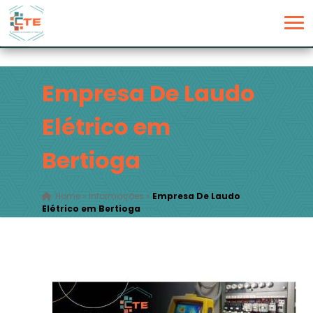
Empresa De Laudo
Elétrico em
Bertioga
Home
»
Informações
»
Empresa De Laudo
Elétrico em Bertioga