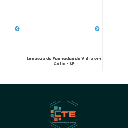
édio em
Limpeza de Fachadas de Vidro em
Restau
 SP
Cotia - SP