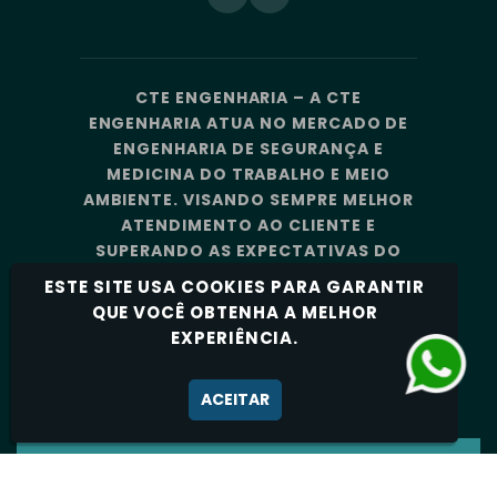
CTE ENGENHARIA – A CTE
ENGENHARIA ATUA NO MERCADO DE
ENGENHARIA DE SEGURANÇA E
MEDICINA DO TRABALHO E MEIO
AMBIENTE. VISANDO SEMPRE MELHOR
ATENDIMENTO AO CLIENTE E
SUPERANDO AS EXPECTATIVAS DO
MERCADO, A CTE ENGENHARIA
ESTE SITE USA COOKIES PARA GARANTIR
CONTA COM UMA EQUIPE DE
QUE VOCÊ OBTENHA A MELHOR
PROFISSIONAIS ALTAMENTE
EXPERIÊNCIA.
CAPACITADOS E ESPECIALIZADOS.
Política de Privacidade
ACEITAR
CTE ENGENHARIA - TODOS OS DIREITOS
RESERVADOS 2026.