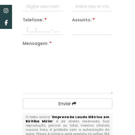
Telefone:
*
Assunto:
*
Mensagem:
*
Enviar
O texto acima "
Empresa De Laudo Elétrico em
Biritiba Mirim
" é de direito reservado. Sua
reprodução, parcial ou total, mesmo citando
nossos links, é proibida sem a autorização do
autor. Plágio é crime e está previsto no artigo 184