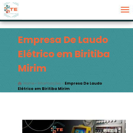
Empresa De Laudo
Elétrico em Biritiba
Mirim
Home
»
Informações
»
Empresa De Laudo
Elétrico em Biritiba Mirim