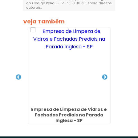
do Código Penal. –
Lei n° 9.610-98 sobre direitos
autorais
.
Veja Também
achada
Empresa de Limpeza de Vidros e
Poli
 Franco
Fachadas Prediais na Parada
Vidros
Inglesa - SP