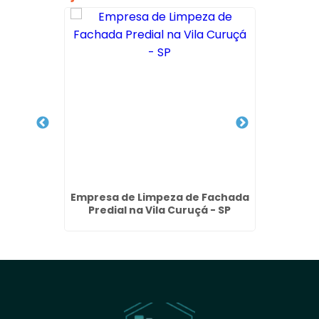
idro no
Empresa de Limpeza de Fachada
Lim
SP
Predial na Vila Curuçá - SP
Fac