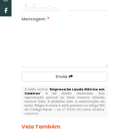
Mensagem:
*
Enviar
O texto acima "
Empresa De Laudo Elétrico em
Caieiras
" é de direito reservado. Sua
reprodução, parcial ou total, mesmo citando
nossos links, é proibida sem a autorização do
autor. Plágio é crime e está previsto no artigo 184
do Código Penal. –
Lei n° 9.610-98 sobre direitos
autorais
.
Veja Também