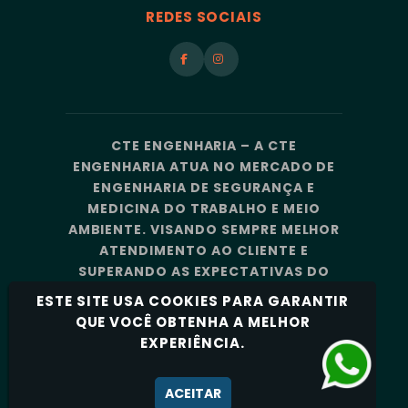
REDES SOCIAIS
CTE ENGENHARIA – A CTE
ENGENHARIA ATUA NO MERCADO DE
ENGENHARIA DE SEGURANÇA E
MEDICINA DO TRABALHO E MEIO
AMBIENTE. VISANDO SEMPRE MELHOR
ATENDIMENTO AO CLIENTE E
SUPERANDO AS EXPECTATIVAS DO
MERCADO, A CTE ENGENHARIA
ESTE SITE USA COOKIES PARA GARANTIR
CONTA COM UMA EQUIPE DE
QUE VOCÊ OBTENHA A MELHOR
PROFISSIONAIS ALTAMENTE
EXPERIÊNCIA.
CAPACITADOS E ESPECIALIZADOS.
Política de Privacidade
ACEITAR