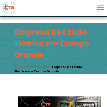
Empresa De Laudo
Elétrico em Campo
Grande
Home
»
Informações
»
Empresa De Laudo
Elétrico em Campo Grande