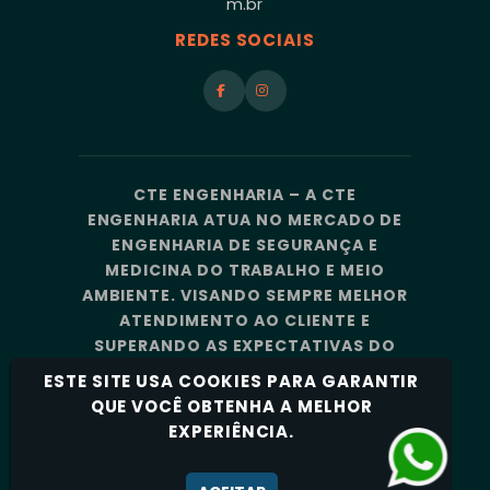
m.br
REDES SOCIAIS
CTE ENGENHARIA – A CTE
ENGENHARIA ATUA NO MERCADO DE
ENGENHARIA DE SEGURANÇA E
MEDICINA DO TRABALHO E MEIO
AMBIENTE. VISANDO SEMPRE MELHOR
ATENDIMENTO AO CLIENTE E
SUPERANDO AS EXPECTATIVAS DO
MERCADO, A CTE ENGENHARIA
ESTE SITE USA COOKIES PARA GARANTIR
CONTA COM UMA EQUIPE DE
QUE VOCÊ OBTENHA A MELHOR
PROFISSIONAIS ALTAMENTE
EXPERIÊNCIA.
CAPACITADOS E ESPECIALIZADOS.
Política de Privacidade