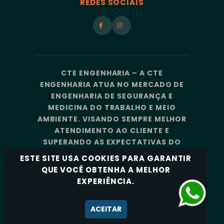
REDES SOCIAIS
CTE ENGENHARIA – A CTE
ENGENHARIA ATUA NO MERCADO DE
ENGENHARIA DE SEGURANÇA E
MEDICINA DO TRABALHO E MEIO
AMBIENTE. VISANDO SEMPRE MELHOR
ATENDIMENTO AO CLIENTE E
SUPERANDO AS EXPECTATIVAS DO
MERCADO, A CTE ENGENHARIA
ESTE SITE USA COOKIES PARA GARANTIR
CONTA COM UMA EQUIPE DE
QUE VOCÊ OBTENHA A MELHOR
PROFISSIONAIS ALTAMENTE
EXPERIÊNCIA.
CAPACITADOS E ESPECIALIZADOS.
Política de Privacidade
ACEITAR