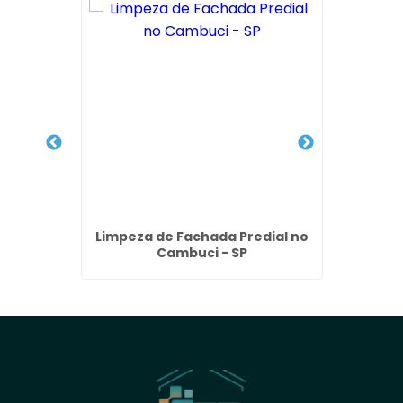
idro em
Limpeza de Fachada Predial no
Emp
P
Cambuci - SP
Limpez