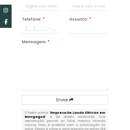
Telefone:
*
Assunto:
*
Mensagem:
*
Enviar
O texto acima "
Empresa De Laudo Elétrico em
Mongaguá
" é de direito reservado. Sua
reprodução, parcial ou total, mesmo citando
nossos links, é proibida sem a autorização do
autor. Plágio é crime e está previsto no artigo 184