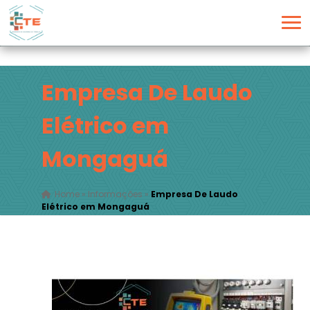
Empresa De Laudo
Elétrico em
Mongaguá
Home
»
Informações
»
Empresa De Laudo
Elétrico em Mongaguá