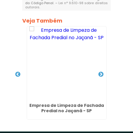
do Código Penal. –
Lei n° 9.610-98 sobre direitos
autorais
.
Veja Também
o de
Empresa de Limpeza de Fachada
Poli
 SP
Predial no Jaçanã - SP
Vidro