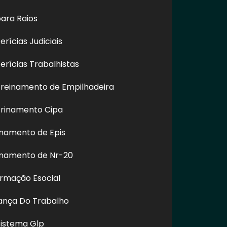
ara Raios
rícias Judiciais
rícias Trabalhistas
reinamento de Empilhadeira
rinamento Cipa
e Limpeza de
Empresa de Limpeza de
Polimento
ada com
Fachada Predial na
de ACM 
eamento em
Consolação - SP
Trem
namento de Epis
aú - SP
inamento de Nr-20
ormação Esocial
REDES SOCIAIS
rança Do Trabalho
Sistema Glp