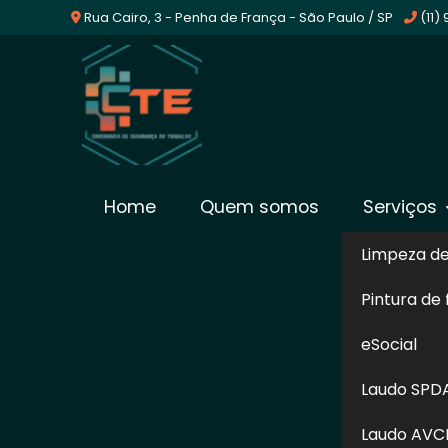
Rua Cairo, 3 - Penha de França - São Paulo / SP
(11)
Empresa De Laudo Elét
Home
Quem somos
Serviços
Saúde
Limpeza d
Pintura de
Home
»
Informações
»
Empresa De Laudo Elétrico na
eSocial
O laudo elétrico é responsável por ates
Laudo SPD
realmente segura. Por meio desse docume
elétrica, o proprietário não será acusad
Laudo AVC