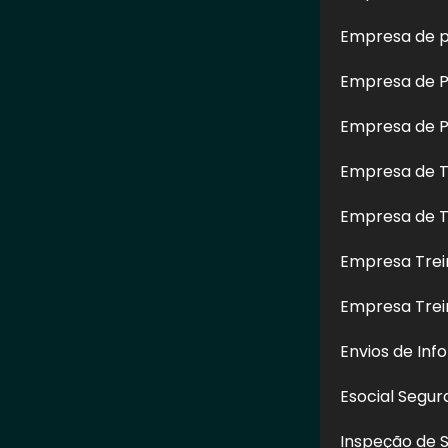
Empresa de p
Empresa de Pe
Empresa de Pe
Empresa de T
Empresa de T
Restauração
Empresa de Limpeza de
Serviço d
m Altura em
Fachada Predial em
Fach
çú - SP
Alphaville - SP
Hidrojat
Empresa Trei
Graj
Empresa Tre
Envios de Inf
CONTATO
Esocial Segu
(11) 97517-6626
Inspeção de 
(11) 97517-6626