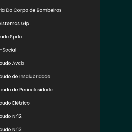
oria Do Corpo de Bombeiros
Sistemas Glp
audo Spda
-Social
Laudo Avcb
audo de Insalubridade
nks, é proibida sem a autorização do autor. Plágio é crime e
audo de Periculosidade
audo Elétrico
audo Nr12
audo Nr13