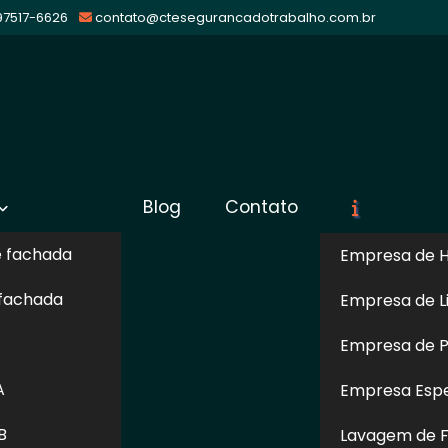
 97517-6626
contato@ctesegurancadotrabalho.com.br
rico na
Blog
Contato
Sol
e fachada
Empresa de H
 fachada
Empresa de L
 Saúde
Empresa de Pi
tar se a instalação elétrica de uma edificação está
A
Empresa Espe
nto, se algum incêndio ocorrer no sistema da rede
o de negligência, já que comprovou seguir as normas
B
Lavagem de F