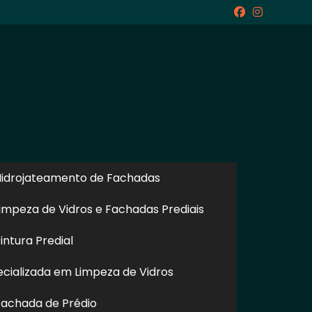
icite um Orçamento
Chame no WhatsApp
idrojateamento de Fachadas
impeza de Vidros e Fachadas Prediais
ntura Predial
Informações
cializada em Limpeza de Vidros
achada de Prédio