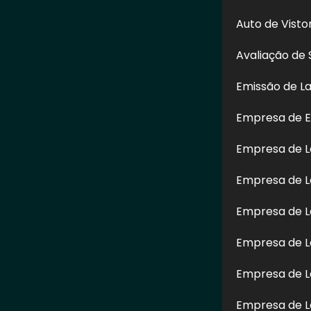
Auto de Vist
Avaliação de 
Emissão de L
Empresa de E
Empresa de 
Enviar
Empresa de L
de direito reservado. Sua reprodução, parcial ou total, mesmo citando nossos li
Empresa de L
8 sobre direitos autorais
.
Empresa de L
Empresa de L
Empresa de L