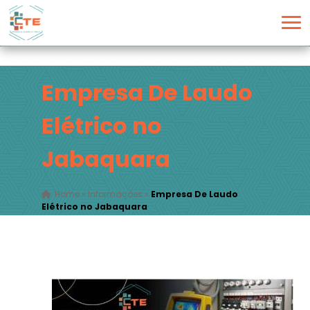
Empresa De Laudo
Elétrico no
Jabaquara
Home
»
Informações
»
Empresa De Laudo
Elétrico no Jabaquara