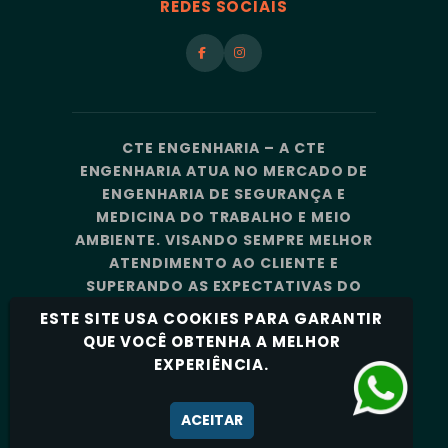
REDES SOCIAIS
CTE ENGENHARIA – A CTE
ENGENHARIA ATUA NO MERCADO DE
ENGENHARIA DE SEGURANÇA E
MEDICINA DO TRABALHO E MEIO
AMBIENTE. VISANDO SEMPRE MELHOR
ATENDIMENTO AO CLIENTE E
SUPERANDO AS EXPECTATIVAS DO
MERCADO, A CTE ENGENHARIA
ESTE SITE USA COOKIES PARA GARANTIR
CONTA COM UMA EQUIPE DE
QUE VOCÊ OBTENHA A MELHOR
PROFISSIONAIS ALTAMENTE
EXPERIÊNCIA.
CAPACITADOS E ESPECIALIZADOS.
Política de Privacidade
ACEITAR