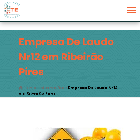
Empresa De Laudo
Nr12 em Ribeirão
Pires
Home
»
Informações
»
Empresa De Laudo Nr12
em Ribeirão Pires