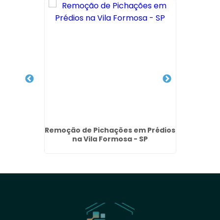
achada
Remoção de Pichações em Prédios
Limpez
 Vila
na Vila Formosa - SP