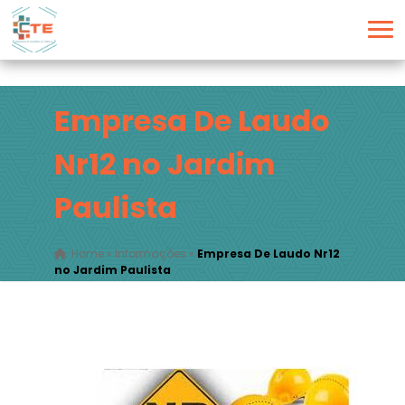
Empresa De Laudo
Nr12 no Jardim
Paulista
Home
»
Informações
»
Empresa De Laudo Nr12
no Jardim Paulista