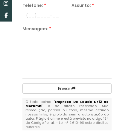
Telefone:
*
Assunto:
*
Mensagem:
*
Enviar
O texto acima "
Empresa De Laudo Nr12 no
Morumbi
" é de direito reservado. Sua
reprodução, parcial ou total, mesmo citando
nossos links, é proibida sem a autorização do
autor. Plágio é crime e está previsto no artigo 184
do Código Penal. –
Lei n° 9.610-98 sobre direitos
autorais
.