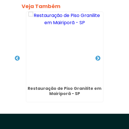
Veja Também
édio em
Restauração de Piso Granilite em
Lavage
P
Mairiporã - SP