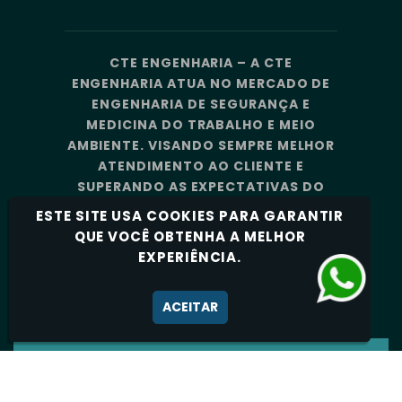
CTE ENGENHARIA – A CTE
ENGENHARIA ATUA NO MERCADO DE
ENGENHARIA DE SEGURANÇA E
MEDICINA DO TRABALHO E MEIO
AMBIENTE. VISANDO SEMPRE MELHOR
ATENDIMENTO AO CLIENTE E
SUPERANDO AS EXPECTATIVAS DO
MERCADO, A CTE ENGENHARIA
ESTE SITE USA COOKIES PARA GARANTIR
CONTA COM UMA EQUIPE DE
QUE VOCÊ OBTENHA A MELHOR
PROFISSIONAIS ALTAMENTE
EXPERIÊNCIA.
CAPACITADOS E ESPECIALIZADOS.
Política de Privacidade
ACEITAR
CTE ENGENHARIA - TODOS OS DIREITOS
RESERVADOS 2026.