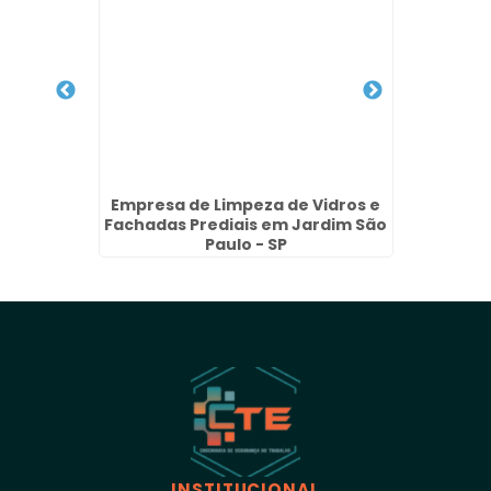
nto de
Empresa de Limpeza de Vidros e
Emp
- SP
Fachadas Prediais em Jardim São
Limpez
Paulo - SP
INSTITUCIONAL