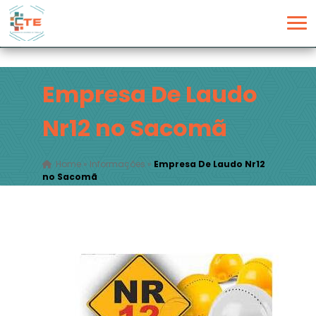
Empresa De Laudo
Nr12 no Sacomã
Home
»
Informações
»
Empresa De Laudo Nr12
no Sacomã