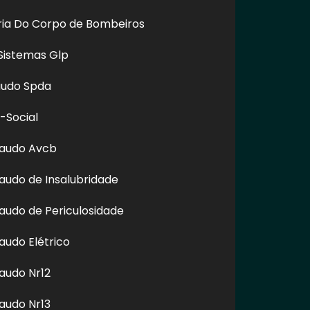
oria Do Corpo de Bombeiros
Sistemas Glp
audo Spda
-Social
Laudo Avcb
audo de Insalubridade
audo de Periculosidade
 links, é proibida sem a autorização do autor. Plágio é crime
audo Elétrico
audo Nr12
audo Nr13