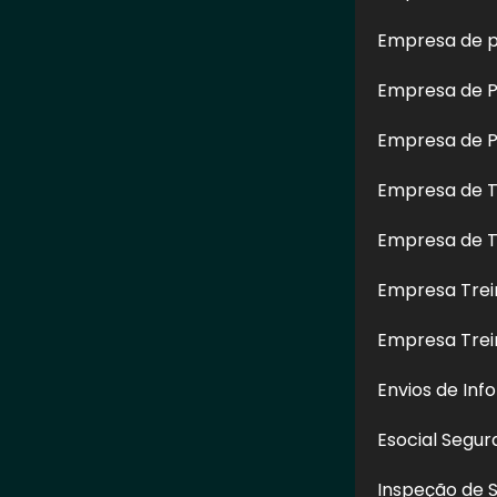
Empresa de p
Empresa de Pe
Empresa de Pe
Empresa de T
Empresa de T
Restauração
Empresa de Limpeza de
Restaura
Empresa Trei
Altura no
Fachada Predial na
Granilite 
 Luiz - SP
Cidade Ademar - SP
Paul
Empresa Tre
Envios de Inf
Esocial Segu
CONTATO
Inspeção de 
(11) 97517-6626