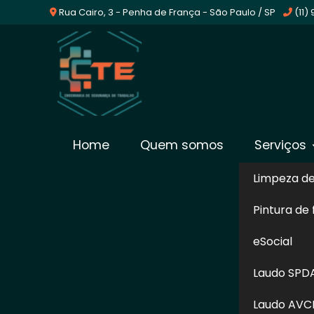
Rua Cairo, 3 - Penha de França - São Paulo / SP
(11)
Empresa De Laudo Nr
Home
Quem somos
Serviços
Brasilândia
Limpeza d
Pintura de
Home
»
Informações
»
Empresa De Laudo Nr13 em Bra
eSocial
Para empresas que trabalham com ar co
Laudo SPD
avaliação periódica desses maquinários. P
garantir que eles estejam bem vedados é e
Laudo AVC