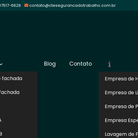
 97517-6626
contato@ctesegurancadotrabalho.com.br
13 em
Blog
Contato
Sol
e fachada
Empresa de H
 fachada
Empresa de L
silândia
Empresa de Pi
mprimido e tubulações, é necessário realizar uma
A
Empresa Espe
or serem equipamentos que trabalham sob alta pressão,
ssencial para a segurança dos seus funcionários. Com
B
Lavagem de F