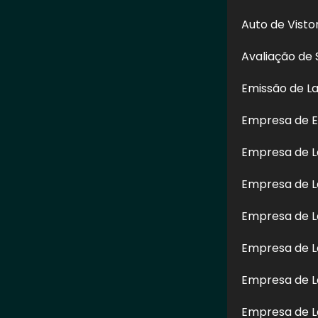
Auto de Vist
Avaliação de 
Emissão de L
Empresa de E
Empresa de 
Empresa de L
Enviar
Empresa de L
 é de direito reservado. Sua reprodução, parcial ou total, mesmo citando nossos
Empresa de L
-98 sobre direitos autorais
.
Empresa de L
Empresa de L