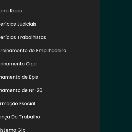
ara Raios
rícias Judiciais
rícias Trabalhistas
reinamento de Empilhadeira
rinamento Cipa
ção de Piso
Limpeza e Conservação
Teste de
namento de Epis
em Jardim São
de Fachadas em
Fachada 
o - SP
Engenheiro Goulart - SP
inamento de Nr-20
ormação Esocial
rança Do Trabalho
REDES SOCIAIS
Sistema Glp