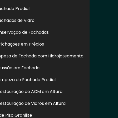
achada Predial
achadas de Vidro
nservação de Fachadas
ichações em Prédios
impeza de Fachada com Hidrojateamento
cussão em Fachada
as do mercado para prestar um atendimento
impeza de Fachada Predial
Restauração de ACM em Altura
Restauração de Vidros em Altura
e Piso Granilite