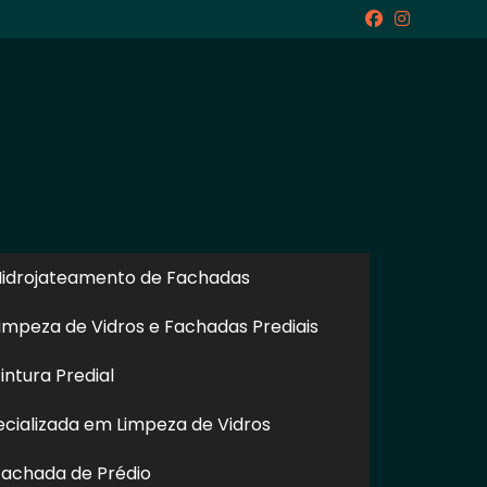
icite um Orçamento
Chame no WhatsApp
idrojateamento de Fachadas
impeza de Vidros e Fachadas Prediais
ntura Predial
Informações
cializada em Limpeza de Vidros
achada de Prédio