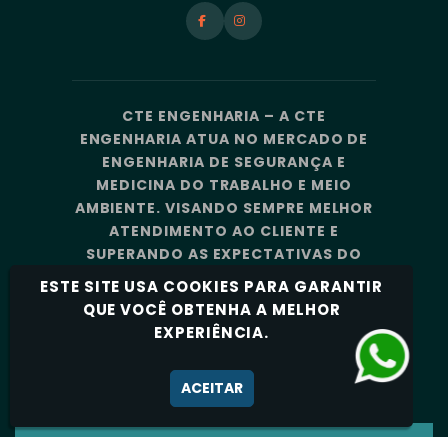
CTE ENGENHARIA – A CTE
ENGENHARIA ATUA NO MERCADO DE
ENGENHARIA DE SEGURANÇA E
MEDICINA DO TRABALHO E MEIO
AMBIENTE. VISANDO SEMPRE MELHOR
ATENDIMENTO AO CLIENTE E
SUPERANDO AS EXPECTATIVAS DO
MERCADO, A CTE ENGENHARIA
ESTE SITE USA COOKIES PARA GARANTIR
CONTA COM UMA EQUIPE DE
QUE VOCÊ OBTENHA A MELHOR
PROFISSIONAIS ALTAMENTE
EXPERIÊNCIA.
CAPACITADOS E ESPECIALIZADOS.
Política de Privacidade
ACEITAR
CTE ENGENHARIA - TODOS OS DIREITOS