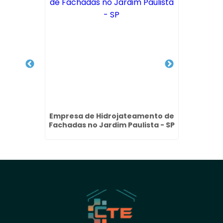
idro em
Empresa de Hidrojateamento de
Poli
P
Fachadas no Jardim Paulista - SP
Vidros