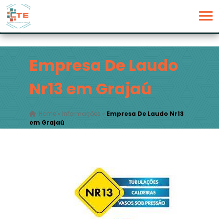
Empresa De Laudo
Nr13 em Grajaú
Home
»
Informações
»
Empresa De Laudo Nr13
em Grajaú