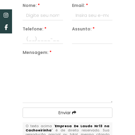
Nome:
*
Email:
*
Telefone:
*
Assunto:
*
Mensagem:
*
Enviar
O texto acima "
Empresa De Laudo Nr13 na
Cachoeirinha
" é de direito reservado. Sua
reprodução, parcial ou total, mesmo citando