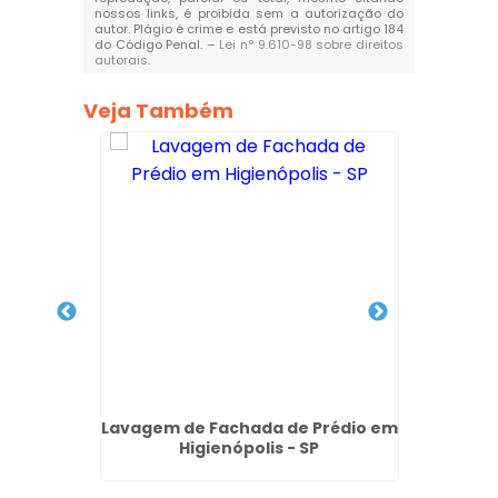
nossos links, é proibida sem a autorização do
autor. Plágio é crime e está previsto no artigo 184
do Código Penal. –
Lei n° 9.610-98 sobre direitos
autorais
.
Veja Também
achada
Lavagem de Fachada de Prédio em
Teste
SP
Higienópolis - SP