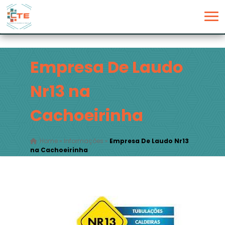
Empresa De Laudo
Nr13 na
Cachoeirinha
Home
»
Informações
»
Empresa De Laudo Nr13
na Cachoeirinha